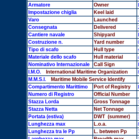
Armatore
Owner
Impostazione chiglia
Keel laid
Varo
Launched
Consegnata
Delivered
Cantiere navale
Shipyard
Costruzione n.
Yard number
Tipo di scafo
Hull type
Materiale dello scafo
Hull material
Nominativo Internazionale
Call Sign
I.M.O.
International Maritime Organization
M.M.S.I.
Maritime Mobile Service Identify
Compartimento Marittimo
Port of Registry
Numero di Registro
Official Number
Stazza Lorda
Gross Tonnage
Stazza Netta
Net Tonnage
Portata
(estiva)
DWT (summer)
Lunghezza max
L.o.a.
Lunghezza tra le Pp
L. between Pp
Larghezza max
Breadth max