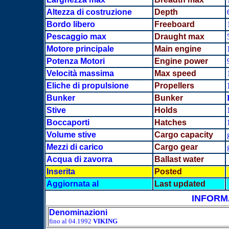
Altezza di costruzione
Depth
Bordo libero
Freeboard
Pescaggio max
Draught max
Motore principale
Main engine
Potenza Motori
Engine power
Velocità massima
Max speed
Eliche di propulsione
Propellers
Bunker
Bunker
Stive
Holds
Boccaporti
Hatches
Volume stive
Cargo capacity
Mezzi di carico
Cargo gear
Acqua di zavorra
Ballast water
Inserita
Posted
Aggiornata al
Last updated
INFORM
Denominazioni
fino al 04.1992
VIKING