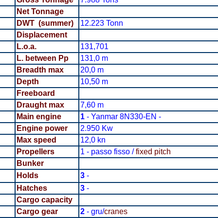
Net Tonnage
DWT (summer)
12.223 Tonn
Displacement
L.o.a.
131,701
L. between Pp
131,0 m
Breadth
max
20,0 m
Depth
10,50 m
Freeboard
Draught max
7,60 m
Main engine
1
- Yanmar 8N330-EN -
Engine power
2.950 Kw
Max speed
12,0 kn
Propellers
1 - passo fisso /
fixed pitch
Bunker
Holds
3
-
Hatches
3
-
Cargo capacity
Cargo gear
2
- gru/
cranes