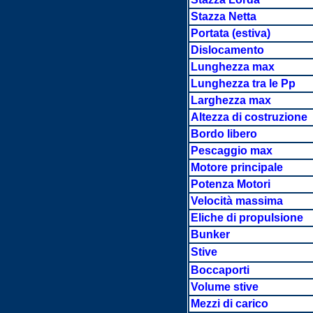
Stazza Netta
Portata
(estiva)
Dislocamento
Lunghezza max
Lunghezza tra le Pp
Larghezza max
Altezza di costruzione
Bordo libero
Pescaggio max
Motore principale
Potenza Motori
Velocità massima
Eliche di propulsione
Bunker
Stive
Boccaporti
Volume stive
Mezzi di carico