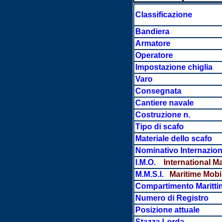
Classificazione
Bandiera
Armatore
Operatore
Impostazione chiglia
Varo
Consegnata
Cantiere navale
Costruzione n.
Tipo di scafo
Materiale dello scafo
Nominativo Internazion
I.M.O.
International M
M.M.S.I.
Maritime Mobile
Compartimento Maritti
Numero di Registro
Posizione attuale
Stazza Lorda