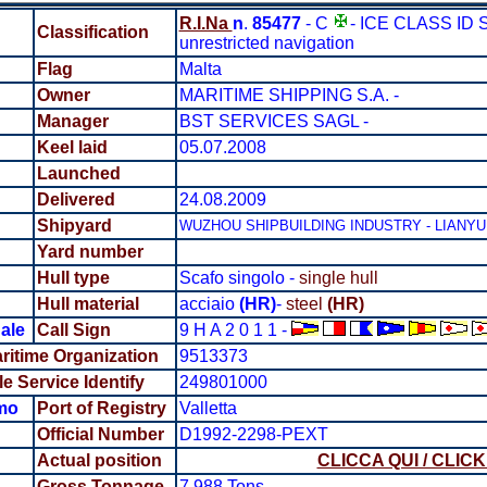
R.I.Na
n
.
85477
- C
- ICE CLASS I
Classification
unrestricted navigation
Flag
Malta
Owner
MARITIME SHIPPING S.A. -
Manager
BST SERVICES SAGL -
Keel laid
05.07.2008
Launched
Delivered
24.08.2009
Shipyard
WUZHOU SHIPBUILDING INDUSTRY - LIANYU
Yard number
Hull type
Scafo singolo -
single hull
Hull material
acciaio
(HR)
-
steel
(HR)
ale
Call Sign
9 H A 2 0 1 1 -
aritime Organization
9513373
 Service Identify
249801000
mo
Port of Registry
Valletta
Official Number
D1992-2298-PEXT
Actual position
CLICCA QUI / CLIC
Gross Tonnage
7.988 Tons