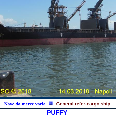
Nave da merce varia
General refer-cargo ship
PUFFY