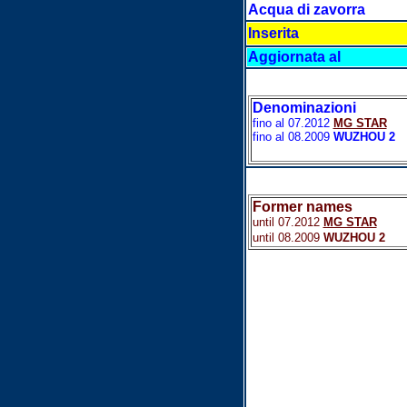
Acqua di zavorra
Inserita
Aggiornata al
Denominazioni
fino al 07.2012
MG STAR
fino al 08.2009
WUZHOU 2
Former names
until 07.2012
MG STAR
until 08.2009
WUZHOU 2