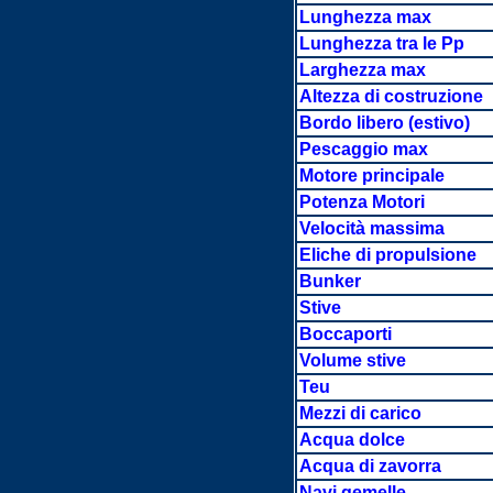
Lunghezza max
Lunghezza tra le Pp
Larghezza max
Altezza di costruzione
Bordo libero (estivo)
Pescaggio max
Motore principale
Potenza Motori
Velocità massima
Eliche di propulsione
Bunker
Stive
Boccaporti
Volume stive
Teu
Mezzi di carico
Acqua dolce
Acqua di zavorra
Navi gemelle