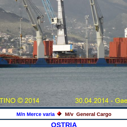
M/n Merce varia
M/v General Cargo
OSTRIA