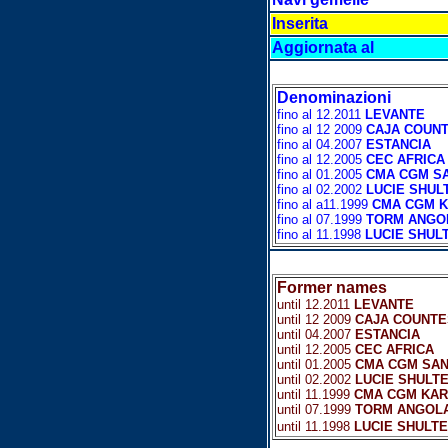
Inserita
Aggiornata al
Denominazioni
fino al 12.2011
LEVANTE
fino al 12 2009
CAJA COUN
fino al 04.2007
ESTANCIA
fino al 12.2005
CEC AFRICA
fino al 01.2005
CMA CGM S
fino al 02.2002
LUCIE SHUL
fino al a11.1999
CMA CGM 
fino al 07.1999
TORM ANGO
fino al 11.1998
LUCIE SHUL
Former names
until 12.2011
LEVANTE
until 12 2009
CAJA COUNTE
until 04.2007
ESTANCIA
until 12.2005
CEC AFRICA
until 01.2005
CMA CGM SAN
until 02.2002
LUCIE SHULT
until 11.1999
CMA CGM KA
until 07.1999
TORM ANGOL
until 11.1998
LUCIE SHULTE