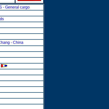
- General cargo
nds
Chang - China