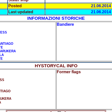
Posted
21.06.2014
Last updated
21.06.2014
INFORMAZIONI STORICHE
Bandiere
TESS
ANTIAGO
TE
KARUKERA
LA
TE
HYSTORYCAL INFO
Former flags
SS
TIAGO
E
RUKERA
A