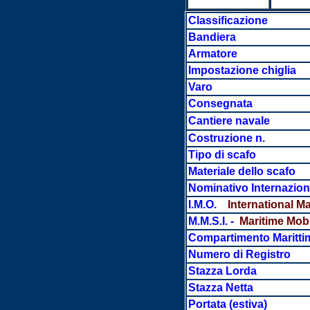
Classificazione
Bandiera
Armatore
Impostazione chiglia
Varo
Consegnata
Cantiere navale
Costruzione n.
Tipo di scafo
Materiale dello scafo
Nominativo Internazion
I.M.O.
International M
M.M.S.I.
-
Maritime Mobil
Compartimento Maritti
Numero di Registro
Stazza Lorda
Stazza Netta
Portata
(estiva)