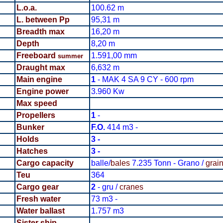
L.o.a.
100.62
m
L. between Pp
95,31 m
Breadth
max
16,20 m
Depth
8,20 m
Freeboard
1.591,00 mm
summer
Draught max
6,632 m
Main engine
1
- MAK 4 SA 9 CY - 600 rpm
Engine power
3.960 Kw
Max speed
Propellers
1
-
Bunker
F.O.
414 m3 -
Holds
3 -
Hatches
3 -
Cargo capacity
balle/
bales
7.235 Tonn - Grano /
grai
Teu
364
Cargo gear
2
- gru /
cranes
Fresh water
73 m3 -
Water ballast
1.757 m3
Sister ship