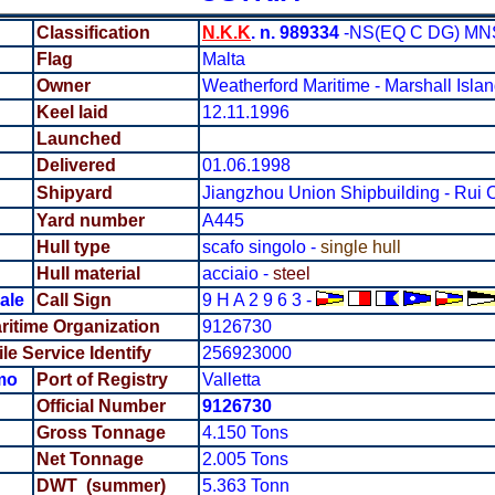
Classification
N.K.K
. n. 989334
-NS(EQ C DG) MNS 
Flag
Malta
Owner
Weatherford Maritime - Marshall Isla
Keel laid
12.11.1996
Launched
Delivered
01.06.1998
Shipyard
Jiangzhou Union Shipbuilding - Rui 
Yard number
A445
Hull type
scafo singolo -
single hull
Hull material
acciaio -
steel
ale
Call Sign
9 H A 2 9 6 3 -
aritime Organization
9126730
e Service Identify
256923000
mo
Port of Registry
Valletta
Official Number
9126730
Gross Tonnage
4.150 Tons
Net Tonnage
2.005 Tons
DWT (summer)
5.363 Tonn