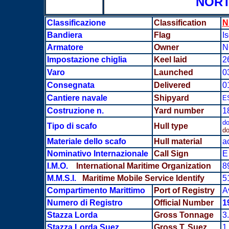
NOR
Classificazione
Classification
N
Bandiera
Flag
I
Armatore
Owner
N
Impostazione chiglia
Keel laid
2
Varo
Launched
0
Consegnata
Delivered
0
Cantiere navale
Shipyard
E
Costruzione n.
Yard number
1
do
Tipo di scafo
Hull type
do
Materiale dello scafo
Hull material
a
Nominativo Internazionale
Call Sign
E
I.M.O.
International Maritime Organization
8
M.M.S.I.
Maritime Mobile Service Identify
5
Compartimento Marittimo
Port of Registry
A
Numero di Registro
Official Number
1
Stazza Lorda
Gross Tonnage
3
Stazza Lorda Suez
Gross T. Suez
1