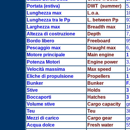
Portata
(estiva)
DWT (summer)
5
Lunghezza max
L.o.a.
1
Lunghezza tra le Pp
L. between Pp
9
Larghezza max
Breadth
max
1
Altezza di costruzione
Depth
7
Bordo libero
Freeboard
9
Pescaggio max
Draught max
6
Motore principale
Main engine
1
Potenza Motori
Engine power
3
Velocità massima
Max speed
1
Eliche di propulsione
Propellers
1
Bunker
Bunker
F
Stive
Holds
3
Boccaporti
Hatches
3
Volume stive
Cargo capacity
g
Teu
Teu
38
Mezzi di carico
Cargo gear
g
Acqua dolce
Fresh water
5