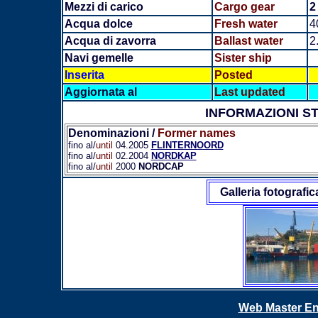
Mezzi di carico
Cargo gear
2
Acqua dolce
Fresh water
4
Acqua di zavorra
Ballast water
2
Navi gemelle
Sister ship
Inserita
Posted
Aggiornata al
Last updated
INFORMAZIONI S
Denominazioni
/
Former names
fino al/
until
04.2005
FLINTERNOORD
fino al/
until
02.2004
NORDKAP
fino al/
until
2000
NORDCAP
Galleria fotografic
Web Master En