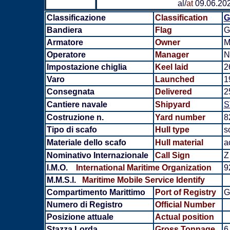
al/
at
09.06.20
Classificazione
Classification
G
Bandiera
Flag
G
Armatore
Owner
M
Operatore
Manager
N
Impostazione chiglia
Keel laid
2
Varo
Launched
1
Consegnata
Delivered
2
Cantiere navale
Shipyard
S
Costruzione n.
Yard number
8
Tipo di scafo
Hull type
s
Materiale dello scafo
Hull material
a
Nominativo Internazionale
Call Sign
Z
I.M.O.
International Maritime Organization
9
M.M.S.I.
Maritime Mobile Service Identify
Compartimento Marittimo
Port of Registry
G
Numero di Registro
Official Number
Posizione attuale
Actual position
Stazza Lorda
Gross Tonnage
6