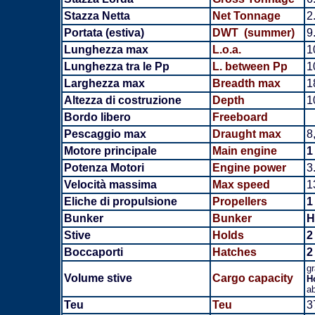
Stazza Netta
Net Tonnage
2
Portata (estiva)
DWT (summer)
9
Lunghezza max
L.o.a.
1
Lunghezza tra le Pp
L. between Pp
1
Larghezza max
Breadth
max
1
Altezza di costruzione
Depth
1
Bordo libero
Freeboard
Pescaggio max
Draught max
8
Motore principale
Main engine
1
Potenza Motori
Engine power
3
Velocità massima
Max speed
1
Eliche di propulsione
Propellers
1
Bunker
Bunker
H
Stive
Holds
2
Boccaporti
Hatches
2
gr
Volume stive
Cargo capacity
H
ab
Teu
Teu
3