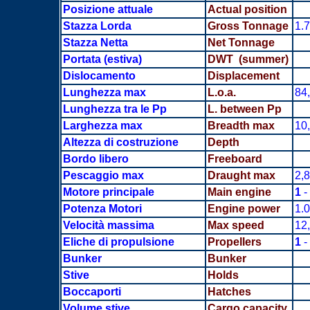
Posizione attuale
Actual position
Stazza Lorda
Gross Tonnage
1.
Stazza Netta
Net Tonnage
Portata
(estiva)
DWT (summer)
Dislocamento
Displacement
Lunghezza max
L.o.a.
84
Lunghezza tra le Pp
L. between Pp
Larghezza max
Breadth
max
10
Altezza di costruzione
Depth
Bordo libero
Freeboard
Pescaggio max
Draught max
2,
Motore principale
Main engine
1
-
Potenza Motori
Engine power
1.
Velocità massima
Max speed
12,
Eliche di propulsione
Propellers
1
- 
Bunker
Bunker
Stive
Holds
Boccaporti
Hatches
Volume stive
Cargo capacity