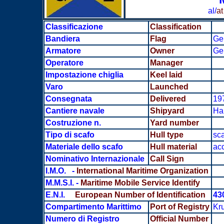
al/
a
Classificazione
Classification
Bandiera
Flag
Ge
Armatore
Owner
Ge
Operatore
Manager
Impostazione chiglia
Keel laid
Varo
Launched
Consegnata
Delivered
19
Cantiere navale
Shipyard
Han
Costruzione n.
Yard number
Tipo di scafo
Hull type
sca
Materiale dello scafo
Hull material
acc
Nominativo Internazionale
Call Sign
I.M.O. -
International Maritime Organization
M.M.S.I.
-
Maritime Mobile Service Identify
E.N.I.
European Number of Identification
43
Compartimento Marittimo
Port of Registry
Kru
Numero di Registro
Official Number