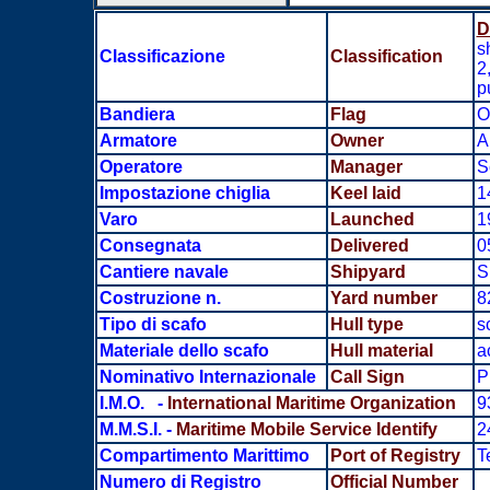
D
s
Classificazione
Classification
2
p
Bandiera
Flag
O
Armatore
Owner
A
Operatore
Manager
S
Impostazione chiglia
Keel laid
1
Varo
Launched
1
Consegnata
Delivered
0
Cantiere navale
Shipyard
S
Costruzione n.
Yard number
8
Tipo di scafo
Hull type
s
Materiale dello scafo
Hull material
a
Nominativo Internazionale
Call Sign
P
I.M.O. -
International Maritime Organization
9
M.M.S.I.
-
Maritime Mobile Service Identify
2
Compartimento Marittimo
Port of Registry
T
Numero di Registro
Official Number