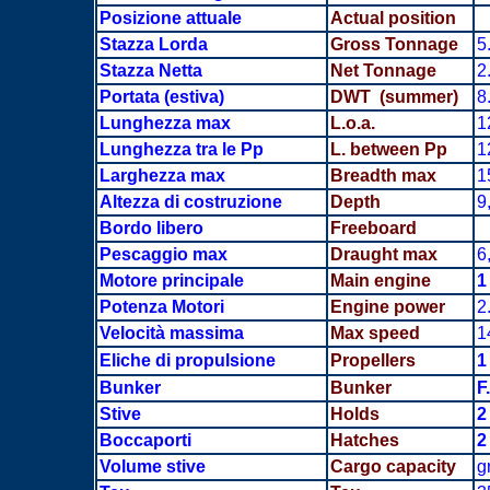
Posizione attuale
Actual position
Stazza Lorda
Gross Tonnage
5
Stazza Netta
Net Tonnage
2
Portata
(estiva)
DWT (summer)
8
Lunghezza max
L.o.a.
1
Lunghezza tra le Pp
L. between Pp
1
Larghezza max
Breadth
max
1
Altezza di costruzione
Depth
9
Bordo libero
Freeboard
Pescaggio max
Draught max
6
Motore principale
Main engine
1
Potenza Motori
Engine power
2
Velocità massima
Max speed
1
Eliche di propulsione
Propellers
1
Bunker
Bunker
F
Stive
Holds
2
Boccaporti
Hatches
2
Volume stive
Cargo capacity
g