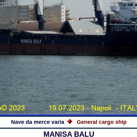
Nave da merce varia
General cargo ship
MANISA BALU