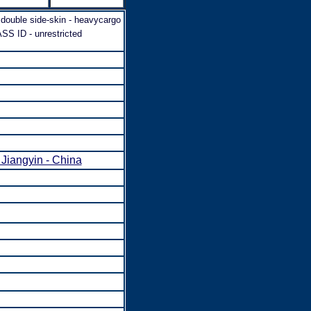
 double side-skin - heavycargo
 ID - unrestricted
angyin - China