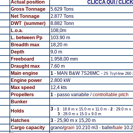
Actual position
CLICCA QUI / CLIC
Gross Tonnage
5.629 Tons
Net Tonnage
2.877 Tons
DWT (summer)
8.882 Tonn
L.o.a.
108,0m
L. between Pp
103.90 m
Breadth
max
18,20 m
Depth
9,0 m
Freeboard
1.958,00 mm
Draught max
7,60 m
Main engine
1
- MAN B&W 7S26MC -
2S 7cyl-line 260
Engine power
2.800 kW
Max speed
12,4 kts
Propellers
1
- passo variabile /
controllable pitch
Bunker
3
-
1
: 18.8 m x 15.0 m x 11.0 m -
2
: 29.0 m x 
Holds
3
: 28.0 m x 15.0 x 9.0 m
Hatches
3
- 25,90 m x 15,20 m
Cargo capacity
grano/
grain
10.210 m3 - balle/
bale
10.