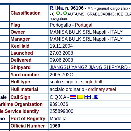
R.I.Na.
n.
96106 -
MN - general cargo ship -
Classification
- C
-
AUT-UMS; GRABLOADING; ICE CLASS
navigation
Flag
Portogallo -
Portugal
Owner
MANISA BULK SRL Napoli - ITALY
Manager
MANISA BULK SRL Napoli - ITALY
Keel laid
19.11.2004
Launched
27.03.2008
Delivered
09.06.2008
Shipyard
JIANGSU YANGZIJIANG SHIPYARD - Ji
Yard number
2005-702C
Hull type
scafo singolo -
single hull
Hull material
acciaio ordinario -
ordinary steel
ale
Call Sign
C Q X A -
aritime Organization
9391036
e Service Identify
255899000
mo
Port of Registry
Madeira
Official Number
1960