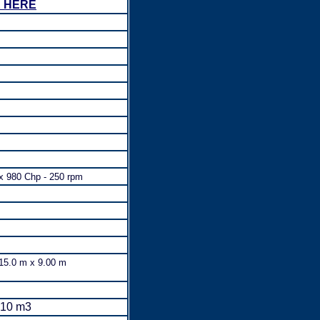
K HERE
 x 980 Chp - 250 rpm
15.0 m x 9.00 m
210 m3