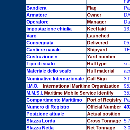
nav
Bandiera
Flag
Pa
Armatore
Owner
DA
Operatore
Manager
Dad
Impostazione chiglia
Keel laid
13
Varo
Launched
Consegnata
Delivered
05
Cantiere navale
Shipyard
TE
Costruzione n.
Yard number
Tipo di scafo
Hull type
sca
Materiale dello scafo
Hull material
acc
Nominativo Internazionale
Call Sign
3 F
I.M.O.
International Maritime Organization
95
M.M.S.I.
Maritime Mobile Service Identify
35
Compartimento Marittimo
Port of Registry
Pa
Numero di Registro
Official Number
49
Posizione attuale
Actual position
Stazza Lorda
Gross Tonnage
5.
Stazza Netta
Net Tonnage
3.