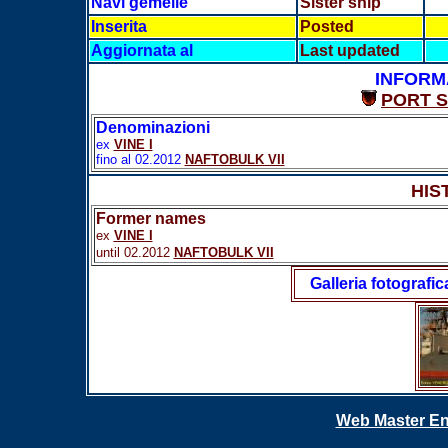
Navi gemelle
Sister ship
Inserita
Posted
Aggiornata al
Last updated
INFORM
PORT 
Denominazioni
ex
VINE I
fino al 02.2012
NAFTOBULK VII
HIS
Former names
ex
VINE I
until 02.2012
NAFTOBULK VII
Galleria fotografic
Web Master En