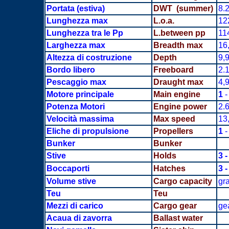
Portata
(estiva)
DWT (summer)
8.
Lunghezza max
L.o.a.
12
Lunghezza tra le Pp
L.between pp
11
Larghezza max
Breadth
max
16
Altezza di costruzione
Depth
9,
Bordo libero
Freeboard
2.
Pescaggio max
Draught max
4,
Motore principale
Main engine
1
-
Potenza Motori
Engine power
2.
Velocità massima
Max speed
13
Eliche di propulsione
Propellers
1
-
Bunker
Bunker
Stive
Holds
3 -
Boccaporti
Hatches
3 -
Volume stive
Cargo capacity
gr
Teu
Teu
Mezzi di carico
Cargo gear
ge
Acaua di zavorra
Ballast water