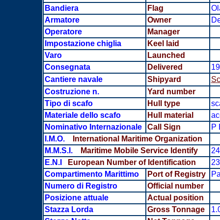
Bandiera
Flag
Ol
Armatore
Owner
De
Operatore
Manager
Impostazione chiglia
Keel laid
Varo
Launched
Consegnata
Delivered
19
Cantiere navale
Shipyard
Sc
Costruzione n.
Yard number
Tipo di scafo
Hull type
sc
Materiale dello scafo
Hull material
ac
Nominativo Internazionale
Call Sign
P 
I.M.O.
International Maritime Organization
M.M.S.I.
Maritime Mobile Service Identify
24
E.N.I
European Number of Identification
23
Compartimento Marittimo
Port of Registry
Pa
Numero di Registro
Official number
Posizione attuale
Actual position
Stazza Lorda
Gross Tonnage
1.