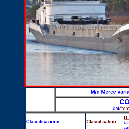
M/n Merce var
CO
dal
/fro
D.
Classificazione
Classification
Equ
ca