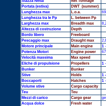
Stazza Netta
Net Tonnage
Portata
(estiva)
DWT (summer)
Lunghezza max
L.o.a.
69
Lunghezza tra le Pp
L. between Pp
Larghezza max
Breadth
max
8,
Altezza di costruzione
Depth
Bordo libero
Freeboard
Pescaggio max
Draught max
2,
Motore principale
Main engine
1
-
Potenza Motori
Engine power
67
Velocità massima
Max speed
Eliche di propulsione
Propellers
1
-
Bunker
Bunker
Stive
Holds
1 -
Boccaporti
Hatches
1
-
Volume stive
Cargo capacity
Teu
Teu
Mezzi di carico
Cargo gear
ge
Acqua dolce
Fresh water