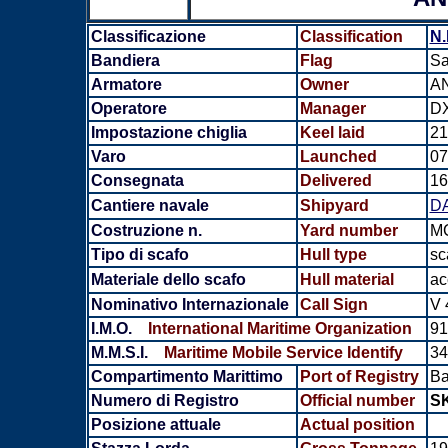
Classificazione
Classification
N.
Bandiera
Flag
Sa
Armatore
Owner
AN
Operatore
Manager
D
Impostazione chiglia
Keel laid
21
Varo
Launched
07
Consegnata
Delivered
16
Cantiere navale
Shipyard
DA
Costruzione n.
Yard number
M
Tipo di scafo
Hull type
sc
Materiale dello scafo
Hull material
ac
Nominativo Internazionale
Call Sign
V 
I.M.O.
International Maritime Organization
91
M.M.S.I.
Maritime Mobile Service Identify
34
Compartimento Marittimo
Port of Registry
Ba
Numero di Registro
Official number
S
Posizione attuale
Actual position