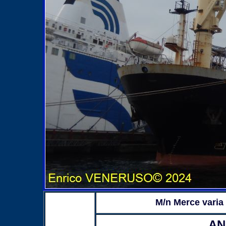
M/n Merce varia
AN