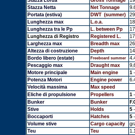
Stazza Lorda
Gross Tonnage
19
Stazza Netta
Net Tonnage
9.
Portata (estiva)
DWT (summer)
29
Lunghezza max
L.o.a.
18
Lunghezza tra le Pp
L. between Pp
17
Lunghezza di Registro
Registered L.
17
Larghezza max
Breadth
max
26
Altezza di costruzione
Depth
14
Bordo libero (estate)
4.
Freeboard summer
Pescaggio max
Draught max
9,
Motore principale
Main engine
1
-
Potenza Motori
Engine power
6.
Velocità massima
Max speed
Eliche di propulsione
Propellers
1
-
Bunker
Bunker
F.
Stive
Holds
5
-
Boccaporti
Hatches
5
-
Volume stive
Cargo capacity
gr
Teu
Teu
1.