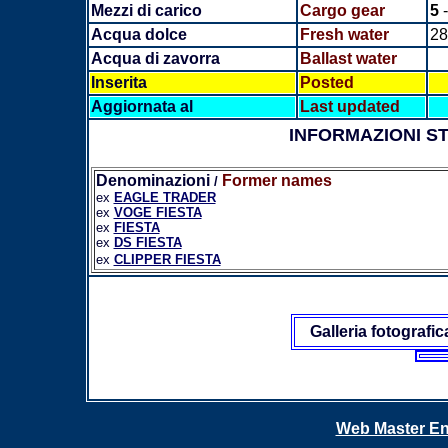
Mezzi di carico
Cargo gear
5
-
Acqua dolce
Fresh water
28
Acqua di zavorra
Ballast water
Inserita
Posted
Aggiornata al
Last updated
INFORMAZIONI S
Denominazioni
Former names
/
ex
EAGLE TRADER
ex
VOGE FIESTA
ex
FIESTA
ex
DS FIESTA
ex
CLIPPER FIESTA
Galleria fotografic
Web Master En