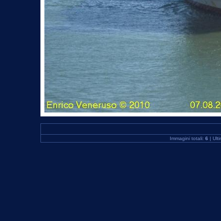
Immagini totali:
6
| Ult