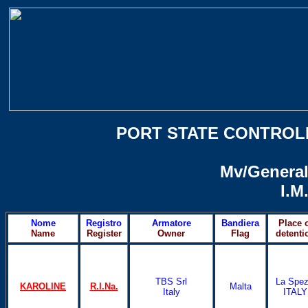
PORT STATE CONTROL
Mv/Genera
I.M
Nome
Registro
Armatore
Bandiera
Place 
Name
Register
Owner
Flag
detenti
TBS Srl
La Spez
KAROLINE
R.I.Na.
Malta
Italy
ITALY