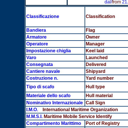
dal/
from
21
Classificazione
Classification
Bandiera
Flag
Armatore
Owner
Operatore
Manager
Impostazione chiglia
Keel laid
Varo
Launched
Consegnata
Delivered
Cantiere navale
Shipyard
Costruzione n.
Yard number
Tipo di scafo
Hull type
Materiale dello scafo
Hull material
Nominativo Internazionale
Call Sign
I.M.O.
International Maritime Organization
M.M.S.I.
Maritime Mobile Service Identify
Compartimento Marittimo
Port of Registry