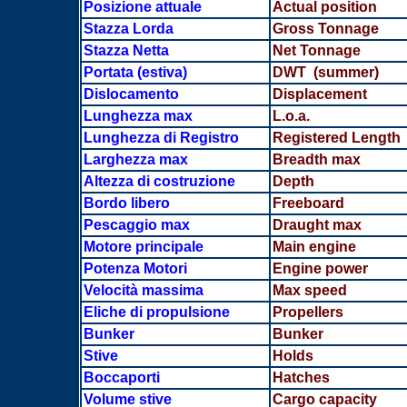
Posizione attuale
Actual position
Stazza Lorda
Gross Tonnage
Stazza Netta
Net Tonnage
Portata
(estiva)
DWT (summer)
Dislocamento
Displacement
Lunghezza max
L.o.a.
Lunghezza di Registro
Registered Length
Larghezza max
Breadth
max
Altezza di costruzione
Depth
Bordo libero
Freeboard
Pescaggio max
Draught max
Motore principale
Main engine
Potenza Motori
Engine power
Velocità massima
Max speed
Eliche di propulsione
Propellers
Bunker
Bunker
Stive
Holds
Boccaporti
Hatches
Volume stive
Cargo capacity