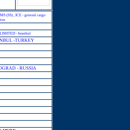
S (SS) , ICE - general cargo
tion
MITED - Istanbul
TANBUL -TURKEY
GRAD - RUSSIA