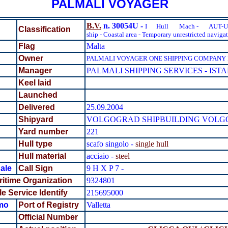
PALMALI VOYAGER
B.V.
n. 30054U -
I
Hull
Mach -
AUT-UM
Classification
ship - Coastal area - Temporary unrestricted naviga
Flag
Malta
Owner
PALMALI VOYAGER ONE SHIPPING COMPANY LI
Manager
PALMALI SHIPPING SERVICES - IS
Keel laid
Launched
Delivered
25.09.2004
Shipyard
VOLGOGRAD SHIPBUILDING VOLGO
Yard number
221
Hull type
scafo singolo -
single hull
Hull material
acciaio -
steel
ale
Call Sign
9 H X P 7 -
ritime Organization
9324801
e Service Identify
215695000
mo
Port of Registry
Valletta
Official Number