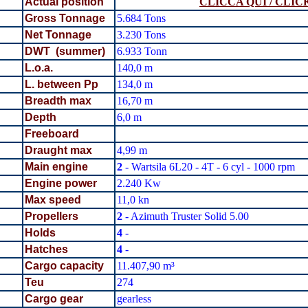
Actual position
CLICCA QUI / CLIC
Gross Tonnage
5.684 Tons
Net Tonnage
3.230 Tons
DWT (summer)
6.933 Tonn
L.o.a.
140,0 m
L. between Pp
134,0 m
Breadth
max
16,70 m
Depth
6,0 m
Freeboard
Draught max
4,99 m
Main engine
2
- Wartsila 6L20 - 4T - 6 cyl - 1000 rpm
Engine power
2.240 Kw
Max speed
11,0 kn
Propellers
2
- Azimuth Truster Solid 5.00
Holds
4
-
Hatches
4
-
Cargo capacity
11.407,90 m³
Teu
274
Cargo gear
gearless