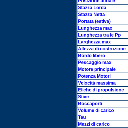
Posizione attuale
Stazza Lorda
Stazza Netta
Portata
(estiva)
Lunghezza max
Lunghezza tra le Pp
Larghezza max
Altezza di costruzione
Bordo libero
Pescaggio max
Motore principale
Potenza Motori
Velocità massima
Eliche di propulsione
Stive
Boccaporti
Volume di carico
Teu
Mezzi di carico