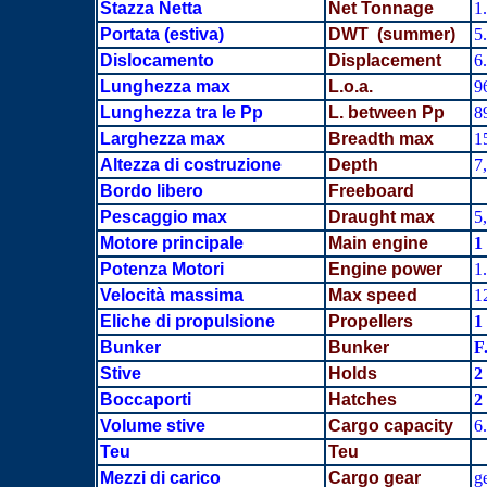
Stazza Netta
Net Tonnage
1
Portata
(estiva)
DWT (summer)
5
Dislocamento
Displacement
6
Lunghezza max
L.o.a.
9
Lunghezza tra le Pp
L. between Pp
8
Larghezza max
Breadth
max
1
Altezza di costruzione
Depth
7
Bordo libero
Freeboard
Pescaggio max
Draught max
5
Motore principale
Main engine
1
Potenza Motori
Engine power
1
Velocità massima
Max speed
1
Eliche di propulsione
Propellers
1
Bunker
Bunker
F
Stive
Holds
2
Boccaporti
Hatches
2
Volume stive
Cargo capacity
6
Teu
Teu
Mezzi di carico
Cargo gear
ge