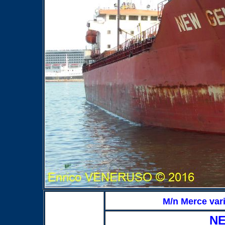
M/n Merce var
NE