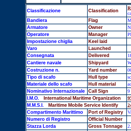
R
Classificazione
Classification
c
Bandiera
Flag
M
Armatore
Owner
N
Operatore
Manager
P
Impostazione chiglia
Keel laid
Varo
Launched
Consegnata
Delivered
1
Cantiere navale
Shipyard
W
Costruzione n.
Yard number
0
Tipo di scafo
Hull type
s
Materiale dello scafo
Hull material
a
Nominativo Internazionale
Call Sign
9
I.M.O.
International Maritime Organization
9
M.M.S.I.
Maritime Mobile Service Identify
2
Compartimento Marittimo
Port of Registry
Va
Numero di Registro
Official Number
Stazza Lorda
Gross Tonnage
2