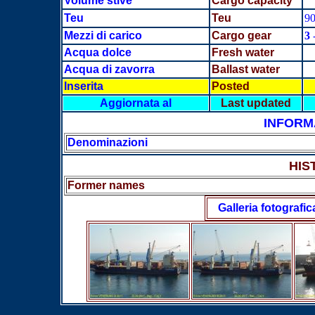
Volume stive
Cargo capacity
Teu
Teu
9
Mezzi di carico
Cargo gear
3
-
Acqua dolce
Fresh water
Acqua di zavorra
Ballast water
Inserita
Posted
Aggiornata al
Last updated
INFORM
Denominazioni
HIS
Former names
Galleria fotografic