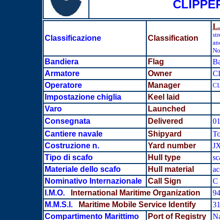
CLIPPE
L.
st
Classificazione
Classification
an
No
Bandiera
Flag
B
Armatore
Owner
C
Operatore
Manager
CL
Impostazione chiglia
Keel laid
Varo
Launched
Consegnata
Delivered
01
Cantiere navale
Shipyard
To
Costruzione n.
Yard number
J
Tipo di scafo
Hull type
sc
Materiale dello scafo
Hull material
ac
Nominativo Internazionale
Call Sign
C 
I.M.O.
International Maritime Organization
9
M.M.S.I.
Maritime Mobile Service Identify
3
Compartimento Marittimo
Port of Registry
Na