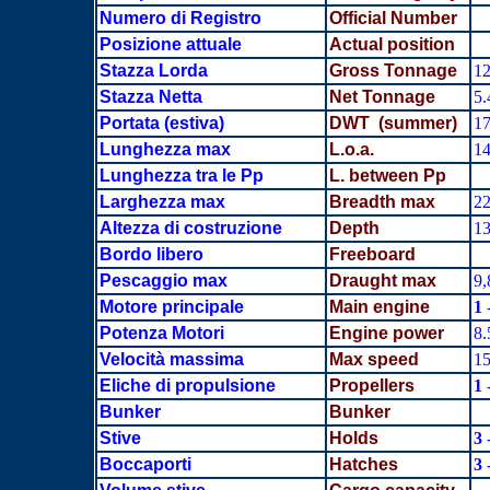
Numero di Registro
Official Number
Posizione attuale
Actual position
Stazza Lorda
Gross Tonnage
12
Stazza Netta
Net Tonnage
5.
Portata
(estiva)
DWT (summer)
17
Lunghezza max
L.o.a.
14
Lunghezza tra le Pp
L. between Pp
Larghezza max
Breadth
max
22
Altezza di costruzione
Depth
13
Bordo libero
Freeboard
Pescaggio max
Draught max
9,
Motore principale
Main engine
1
Potenza Motori
Engine power
8
Velocità massima
Max speed
15
Eliche di propulsione
Propellers
1
Bunker
Bunker
Stive
Holds
3
Boccaporti
Hatches
3