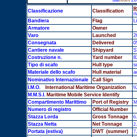
R
Classificazione
Classification
I
Bandiera
Flag
L
Armatore
Owner
Varo
Launched
2
Consegnata
Delivered
0
Cantiere navale
Shipyard
S
Costruzione n.
Yard number
8
Tipo di scafo
Hull type
s
Materiale dello scafo
Hull material
a
Nominativo Internazionale
Call Sign
I.M.O.
International Maritime Organization
9
M.M.S.I.
Maritime Mobile Service Identify
Compartimento Marittimo
Port of Registry
M
Numero di registro
Official Number
Stazza Lorda
Gross Tonnage
6
Stazza Netta
Net Tonnage
2
Portata
(estiva)
DWT (summer)
7