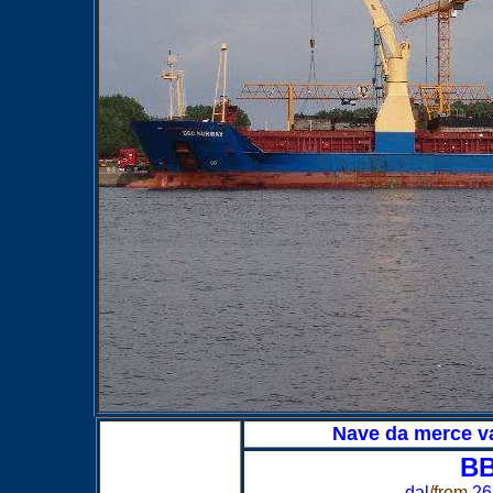
Nave da merce v
B
dal
/from
26