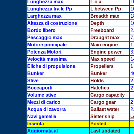
Lunghezza max
L.o.a.
1
Lunghezza tra le Pp
L.between Pp
1
Larghezza max
Breadth
max
1
Altezza di costruzione
Depth
1
Bordo libero
Freeboard
2
Pescaggio max
Draught max
7
Motore principale
Main engine
1
Potenza Motori
Engine power
3
Velocità massima
Max speed
1
Eliche di propulsione
Propellers
1
Bunker
Bunker
4
Stive
Holds
Boccaporti
Hatches
Volume stive
Cargo capacity
Mezzi di carico
Cargo gear
2
Acqua di zavorra
Ballast water
2
Navi gemelle
Sister ship
L
Inserita
Posted
Aggiornata al
Last updated