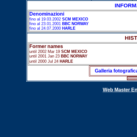
INFORM
Denominazioni
fino al 19.03.2002
SCM MEXICO
fino al 23.01.2001
BBC NORWAY
fino al 24.07.2000
HARLE
HIS
Former names
until 2002 Mar 19
SCM MEXICO
until 2001 Jan 23
BBC NORWAY
until 2000 Jul 24
HARLE
Galleria fotografic
Web Master En